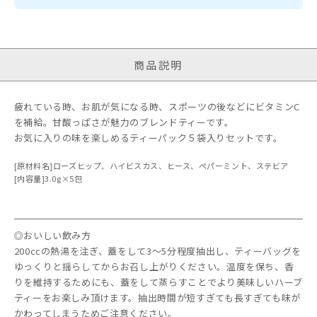
商品説明
疲れている時、お肌が気になる時、スポーツの後などにビタミンC
を補給。甘酸っぱさが魅力のブレンドティーです。
お気に入りの味を楽しめるティーパック５袋入りセットです。
[原材料名]ローズヒップ、ハイビスカス、ヒース、ペパーミント、ステビア
[内容量]3.0g×5包
◎おいしい飲み方
200ccの熱湯を注ぎ、蓋をして3〜5分程度抽出し、ティーバッグを
ゆっくりと揺らしてからお召し上がりください。温度を保ち、香
りを維持するためにも、蓋をして蒸らすことでより美味しいハーブ
ティーをお楽しみ頂けます。抽出時間が短すぎても長すぎても味が
かわってしまうためご注意ください。