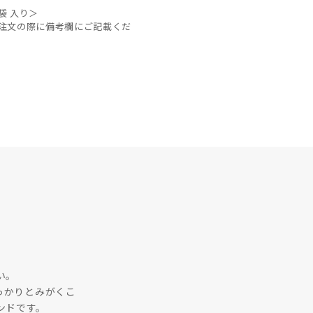
袋 入り＞
注文の際に備考欄にご記載くだ
い。
っかりとみがくこ
ンドです。