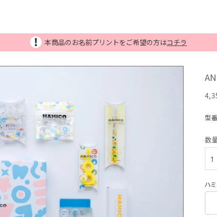
本商品のお名前プリントをご希望の方は
コチラ
AN
4,
型
数
ハミ