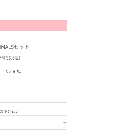
IMALSセット
356円(税込)
番
GS_a_01
量
ガキジェル