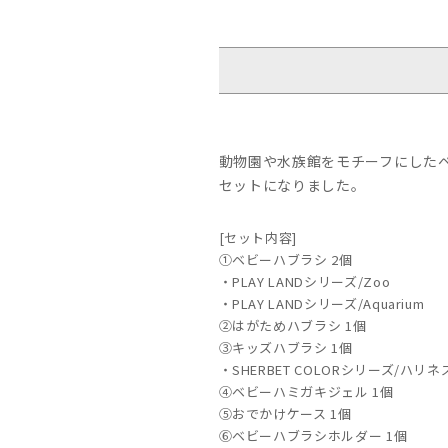
動物園や水族館をモチーフにした
セットになりました。
[セット内容]
①ベビーハブラシ 2個
・PLAY LANDシリーズ/Zoo
・PLAY LANDシリーズ/Aquarium
②はがためハブラシ 1個
③キッズハブラシ 1個
・SHERBET COLORシリーズ/ハリネ
④ベビーハミガキジェル 1個
⑤おでかけケース 1個
⑥ベビーハブラシホルダー 1個